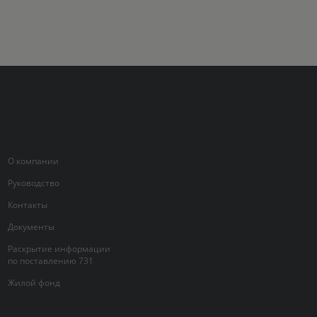
О компании
Руководство
Контакты
Документы
Раскрытие информации
по поставлению 731
Жилой фонд