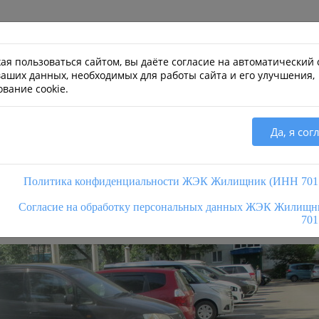
ВЕРСИЯ ДЛЯ СЛАБОВИДЯЩИХ
ая пользоваться сайтом, вы даёте согласие на автоматический 
ваших данных, необходимых для работы сайта и его улучшения,
вание cookie.
КОМПАНИИ
ВОПРОС-ОТВЕТ
ВАКАНСИИ
ДОСТИЖЕНИЯ
ДОЛЖНИКИ
Да, я сог
омобилей - ул. Интернационалистов 9,15
АВТОМОБИЛЕЙ - УЛ.
Политика конфиденциальности ЖЭК Жилищник (ИНН 701
ИСТОВ 9,15
Согласие на обработку персональных данных ЖЭК Жилищ
701