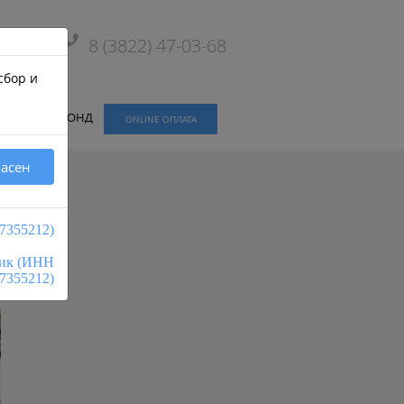
8 (3822) 47-03-68
сбор и
ЖИЛОЙ ФОНД
ONLINE ОПЛАТА
ласен
7355212)
ник (ИНН
7355212)