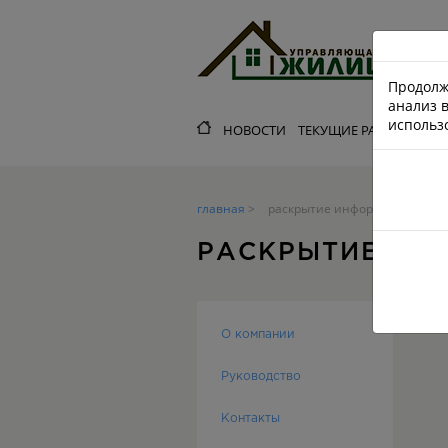
Продолж
анализ 
использо
НОВОСТИ
ТЕКУЩИЕ РАБОТЫ
О 
главная
раскрытие информации по по
РАСКРЫТИЕ ИН
О компании
Руководство
Контакты