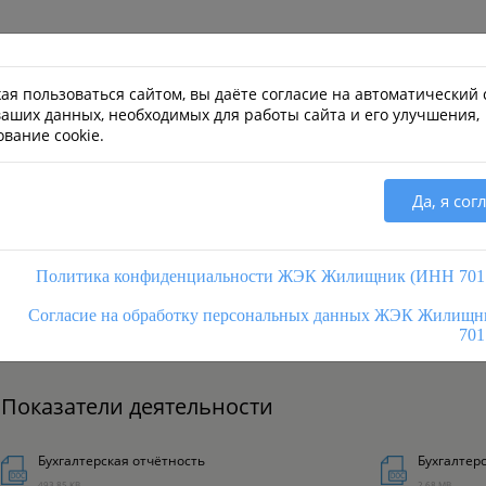
ВЕРСИЯ ДЛЯ СЛАБОВИДЯЩИХ
ая пользоваться сайтом, вы даёте согласие на автоматический 
ваших данных, необходимых для работы сайта и его улучшения,
вание cookie.
КОМПАНИИ
ВОПРОС-ОТВЕТ
ВАКАНСИИ
ДОСТИЖЕНИЯ
ДОЛЖНИКИ
Да, я сог
ставлению 731
ФОРМАЦИИ ПО ПОСТАНОВЛЕН
Политика конфиденциальности ЖЭК Жилищник (ИНН 701
Согласие на обработку персональных данных ЖЭК Жилищ
701
ООО "ЖЭК-ЖИЛИЩНИК" - ИНН
Показатели деятельности
Бухгалтерская отчётность
Бухгалтер
493.85 KB
2.68 MB