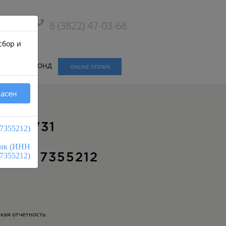
8 (3822) 47-03-68
сбор и
ЖИЛОЙ ФОНД
ONLINE ОПЛАТА
ласен
ИЮ 731
7355212)
ник (ИНН
7355212)
 7017355212
ская отчетность