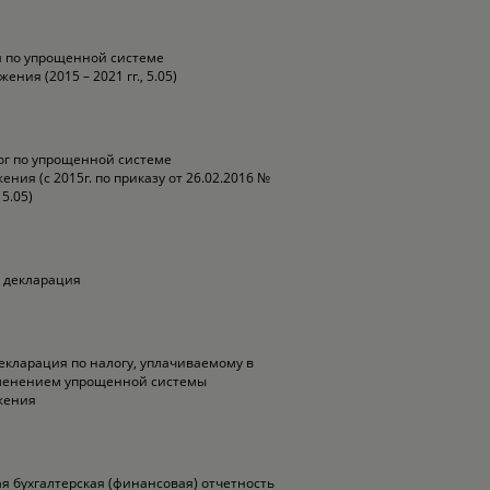
 по упрощенной системе
ения (2015 – 2021 гг., 5.05)
ог по упрощенной системе
ния (с 2015г. по приказу от 26.02.2016 №
5.05)
 декларация
екларация по налогу, уплачиваемому в
именением упрощенной системы
жения
 бухгалтерская (финансовая) отчетность