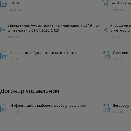
_2024
за 2023 год
162.41 KB
159.97 KB
Упрощенная бухгалтерская (финансовая, с 2019 г. для
Упрощенная 
отчетности с 01.01.2020, 5.03)
отчетности с
184.62 KB
187.0 KB
Упрощенная бухгалтерская отчетность
Упрощенная
1.06 MB
158.67 KB
Договор управления
Информация о выборе способа управления
Договор у
28.5 KB
406.5 KB