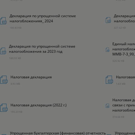
Декларация по упрощенной системе
Декларация
налогобложенияя_ 2024
налогооблож
180.83 KB
327.42 KB
Единый нал
Декларация по упрощенной системе
налогообложе
налогообложения за 2023 год
ММВ-7-3_99, 
180.92 KB
326.92 KB
Налоговая декларация
Налоговая
4.93 MB
1.63 MB
Налоговая д
Налоговая декларация (2022 г.)
связи с пр
налогообло
180.23 KB
374.68 KB
Упрощенная бухгалтерская (финансовая) отчетность
Упрощенная